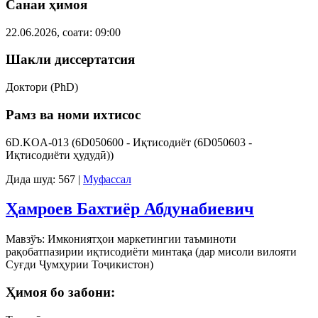
Санаи ҳимоя
22.06.2026, соати: 09:00
Шакли диссертатсия
Доктори (PhD)
Рамз ва номи ихтисос
6D.KOA-013 (6D050600 - Иқтисодиёт (6D050603 -
Иқтисодиёти ҳудудӣ))
Дида шуд: 567
|
Муфассал
Ҳамроев Бахтиёр Абдунабиевич
Мавзўъ: Имкониятҳои маркетингии таъминоти
рақобатпазирии иқтисодиёти минтақа (дар мисоли вилояти
Суғди Ҷумҳурии Тоҷикистон)
Ҳимоя бо забони: