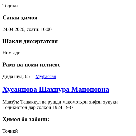
Тоҷикӣ
Санаи ҳимоя
24.04.2026, соати: 10:00
Шакли диссертатсия
Номзадӣ
Рамз ва номи ихтисос
Дида шуд: 651
|
Муфассал
Хусаинова Шахнура Маноновна
Мавзўъ: Ташаккул ва рушди мақомотҳои ҳифзи ҳуқуқи
Тоҷикистон дар солҳои 1924-1937
Ҳимоя бо забони:
Тоҷикӣ