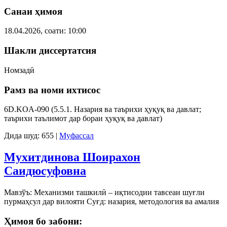
Санаи ҳимоя
18.04.2026, соати: 10:00
Шакли диссертатсия
Номзадӣ
Рамз ва номи ихтисос
6D.KOA-090 (5.5.1. Назария ва таърихи ҳуқуқ ва давлат;
таърихи таълимот дар бораи ҳуқуқ ва давлат)
Дида шуд: 655
|
Муфассал
Мухитдинова Шоирахон
Саидюсуфовна
Мавзўъ: Механизми ташкилӣ – иқтисодии тавсеаи шуғли
пурмаҳсул дар вилояти Суғд: назария, методология ва амалия
Ҳимоя бо забони: