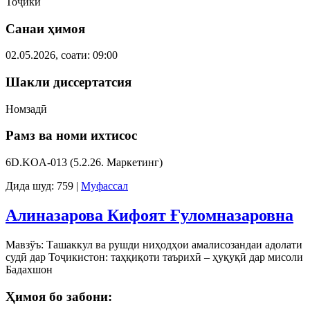
Тоҷикӣ
Санаи ҳимоя
02.05.2026, соати: 09:00
Шакли диссертатсия
Номзадӣ
Рамз ва номи ихтисос
6D.KOA-013 (5.2.26. Маркетинг)
Дида шуд: 759
|
Муфассал
Алиназарова Кифоят Ғуломназаровна
Мавзўъ: Ташаккул ва рушди ниҳодҳои амалисозандаи адолати
судӣ дар Тоҷикистон: таҳқиқоти таърихӣ – ҳуқуқӣ дар мисоли
Бадахшон
Ҳимоя бо забони: