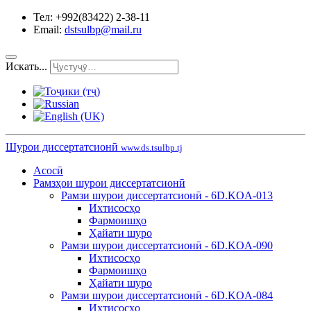
Тел: +992(83422) 2-38-11
Email:
dstsulbp@mail.ru
Искать...
Шурои диссертатсионӣ
www.ds.tsulbp.tj
Асосӣ
Рамзҳои шурои диссертатсионӣ
Рамзи шурои диссертатсионӣ - 6D.KOA-013
Ихтисосҳо
Фармоишҳо
Ҳайати шуро
Рамзи шурои диссертатсионӣ - 6D.KOA-090
Ихтисосҳо
Фармоишҳо
Ҳайати шуро
Рамзи шурои диссертатсионӣ - 6D.KOA-084
Ихтисосҳо