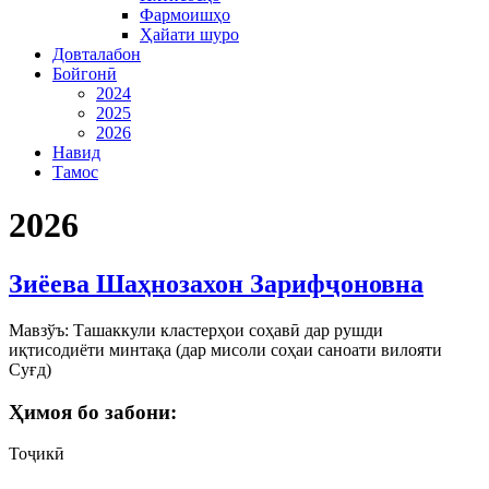
Фармоишҳо
Ҳайати шуро
Довталабон
Бойгонӣ
2024
2025
2026
Навид
Тамос
2026
Зиёева Шаҳнозахон Зарифҷоновна
Мавзўъ: Ташаккули кластерҳои соҳавӣ дар рушди
иқтисодиёти минтақа (дар мисоли соҳаи саноати вилояти
Суғд)
Ҳимоя бо забони:
Тоҷикӣ