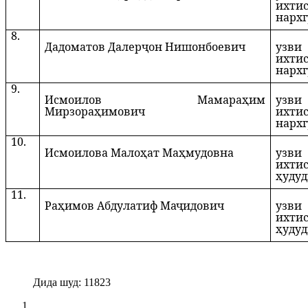
ихти
нархг
8.
Дадоматов Далерҷон Нишонбоевич
узви
ихти
нархг
9.
Исмоилов Мамараҳим
узви
Мирзораҳимович
ихти
нархг
10.
Исмоилова Малоҳат Маҳмудовна
узви
ихти
ҳуду
11.
Раҳимов Абдулатиф Маҷидович
узви
ихти
ҳуду
Дида шуд: 11823