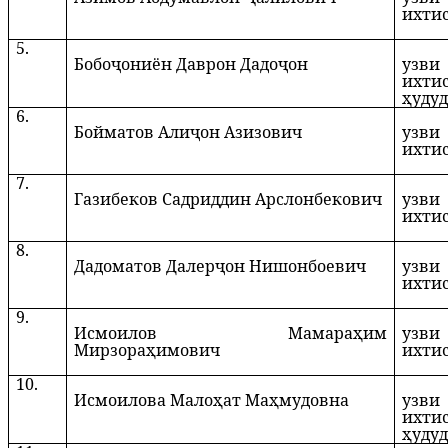
ихтис
5.
Бобоҷониён Даврон Дадоҷон
узви
ихти
ҳуду
6.
Бойматов Алиҷон Азизович
узви
ихтис
7.
Газибеков Садриддин Арслонбекович
узви
ихтис
8.
Дадоматов Далерҷон Нишонбоевич
узви
ихтис
9.
Исмоилов Мамараҳим
узви
Мирзораҳимович
ихтис
10.
Исмоилова Малоҳат Маҳмудовна
узви
ихти
ҳуду