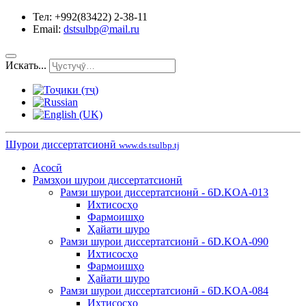
Тел: +992(83422) 2-38-11
Email:
dstsulbp@mail.ru
Искать...
Шурои диссертатсионӣ
www.ds.tsulbp.tj
Асосӣ
Рамзҳои шурои диссертатсионӣ
Рамзи шурои диссертатсионӣ - 6D.KOA-013
Ихтисосҳо
Фармоишҳо
Ҳайати шуро
Рамзи шурои диссертатсионӣ - 6D.KOA-090
Ихтисосҳо
Фармоишҳо
Ҳайати шуро
Рамзи шурои диссертатсионӣ - 6D.KOA-084
Ихтисосҳо