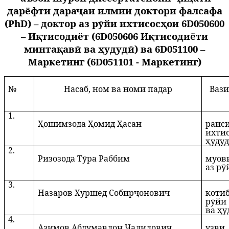
дарёфти дараҷаи илмии доктори фалсафа
(PhD) – доктор аз рӯйи ихтисосҳои 6D050600
– Иқтисодиёт (6D050606 Иқтисодиёти
минтақавӣ ва ҳудудӣ) ва 6D051100 –
Маркетинг (6D051101 - Маркетинг)
№
Насаб, ном ва номи падар
Вази
1.
Ҳошимзода Ҳомид Ҳасан
раис
ихти
ҳуду
2.
Ризозода Тӯра Раббим
муов
аз рӯ
3.
Назаров Хуршед Собирҷонович
коти
рӯйи
ва ҳу
4.
Азимов Абдумавлон Ҷалилович
узви