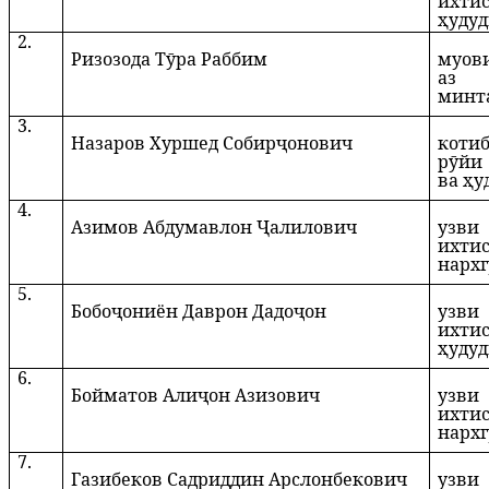
ихти
ҳуду
2.
Ризозода Тӯра Раббим
муов
аз р
минта
3.
Назаров Хуршед Собирҷонович
котиб
рӯйи
ва ҳу
4.
Азимов Абдумавлон Ҷалилович
узви
ихти
нархг
5.
Бобоҷониён Даврон Дадоҷон
узви
ихти
ҳуду
6.
Бойматов Алиҷон Азизович
узви
ихти
нархг
7.
Газибеков Садриддин Арслонбекович
узви