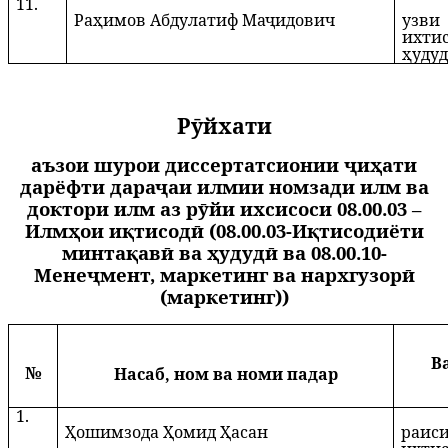
11.
Раҳимов Абдулатиф Маҷидович
узви
ихти
ҳуду
Рӯйхати
аъзои шурои диссертатсионии ҷиҳати
дарёфти дараҷаи илмии номзади илм ва
доктори илм аз рӯйи ихсисоси 08.00.03 –
Илмҳои иқтисодӣ (08.00.03-Иқтисодиёти
минтақавӣ ва ҳудудӣ ва 08.00.10-
Менеҷмент, маркетинг ва нархгузорӣ
(маркетинг))
В
№
Насаб, ном ва номи падар
1.
Ҳошимзода Ҳомид Ҳасан
раис