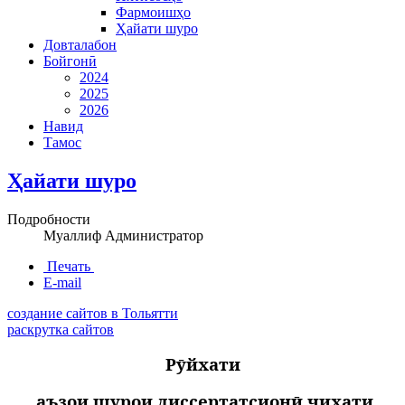
Фармоишҳо
Ҳайати шуро
Довталабон
Бойгонӣ
2024
2025
2026
Навид
Тамос
Ҳайати шуро
Подробности
Муаллиф
Администратор
Печать
E-mail
создание сайтов в Тольятти
раскрутка сайтов
Рӯйхати
аъзои шурои диссертатсионӣ ҷиҳати