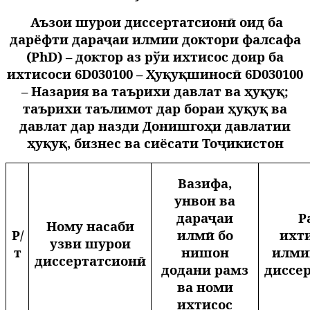
Аъзои шурои диссертатсионӣ оид ба
дарёфти дараҷаи илмии доктори фалсафа
(
PhD
) – доктор аз рўи ихтисос доир ба
ихтисоси 6
D
030100 – Ҳуқуқшиносӣ 6
D
030100
– Назария ва таърихи давлат ва ҳуқуқ;
таърихи таълимот дар бораи ҳуқуқ ва
давлат дар назди Донишгоҳи давлатии
ҳуқуқ, бизнес ва сиёсати Тоҷикистон
Вазифа,
унвон ва
дараҷаи
Р
Ному насаби
Р/
илмӣ бо
ихт
узви шурои
т
нишон
илми
диссертатсионӣ
додани рамз
диссе
ва номи
ихтисос