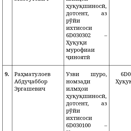
ҳуқуқшиносӣ,
дотсент, аз
рўйи
ихтисоси
6
D
030302 –
Ҳуқуқи
мурофиаи
ҷиноятӣ
9.
Раҳматулоев
Узви шуро,
6
D
0
Абдуҷаббор
номзади
Ҳуқу
Эргашевич
илмҳои
ҳуқуқшиносӣ,
дотсент, аз
рўйи
ихтисоси
6
D
030100 –