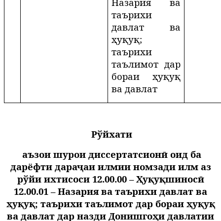
Назария ва
таърихи
давлат ва
ҳуқуқ;
таърихи
таълимот дар
бораи ҳуқуқ
ва давлат
Рўйхати
аъзои шурои диссертатсионӣ оид ба
дарёфти дараҷаи илмии номзади илм аз
рўйи ихтисоси 12.00.00 – Ҳуқуқшиносӣ
12.00.01 – Назария ва таърихи давлат ва
ҳуқуқ; таърихи таълимот дар бораи ҳуқуқ
ва давлат дар назди Донишгоҳи давлатии