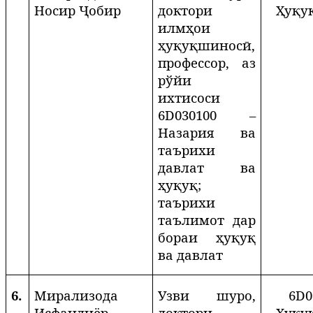
Носир Ҷобир
доктори
Ҳуқу
илмҳои
ҳуқуқшиносӣ,
профессор, аз
рўйи
ихтисоси
6
D
030100 –
Назария ва
таърихи
давлат ва
ҳуқуқ;
таърихи
таълимот дар
бораи ҳуқуқ
ва давлат
6.
Мирализода
Узви шуро,
6
D
0
Исфандиёр
доктори
Ҳуқу