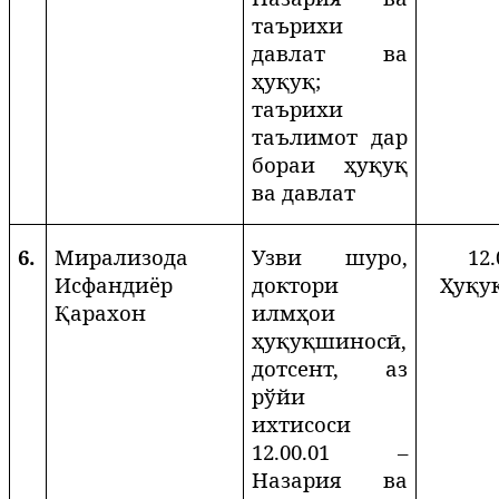
таърихи
давлат ва
ҳуқуқ;
таърихи
таълимот дар
бораи ҳуқуқ
ва давлат
6.
Мирализода
Узви шуро,
12.
Исфандиёр
доктори
Ҳуқу
Қарахон
илмҳои
ҳуқуқшиносӣ,
дотсент, аз
рўйи
ихтисоси
12.00.01 –
Назария ва