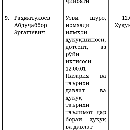
ҷиноятӣ
9.
Раҳматулоев
Узви шуро,
12.
Абдуҷаббор
номзади
Ҳуқу
Эргашевич
илмҳои
ҳуқуқшиносӣ,
дотсент, аз
рўйи
ихтисоси
12.00.01 –
Назария ва
таърихи
давлат ва
ҳуқуқ;
таърихи
таълимот дар
бораи ҳуқуқ
ва давлат