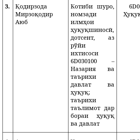
3.
Қодирзода
Котиби шуро,
6
D
0
Мирзоқодир
номзади
Ҳуқу
Аюб
илмҳои
ҳуқуқшиносӣ,
дотсент, аз
рўйи
ихтисоси
6
D
030100 –
Назария ва
таърихи
давлат ва
ҳуқуқ;
таърихи
таълимот дар
бораи ҳуқуқ
ва давлат