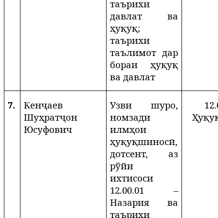
таърихи
давлат ва
ҳуқуқ;
таърихи
таълимот дар
бораи ҳуқуқ
ва давлат
7.
Кенҷаев
Узви шуро,
12.
Шуҳратҷон
номзади
Ҳуқу
Юсуфович
илмҳои
ҳуқуқшиносӣ,
дотсент, аз
рўйи
ихтисоси
12.00.01 –
Назария ва
таърихи