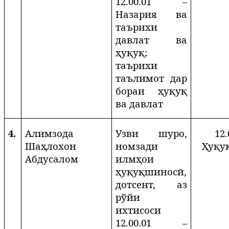
12.00.01 –
Назария ва
таърихи
давлат ва
ҳуқуқ;
таърихи
таълимот дар
бораи ҳуқуқ
ва давлат
4.
Алимзода
Узви шуро,
12.
Шаҳлохон
номзади
Ҳуқу
Абдусалом
илмҳои
ҳуқуқшиносӣ,
дотсент, аз
рўйи
ихтисоси
12.00.01 –