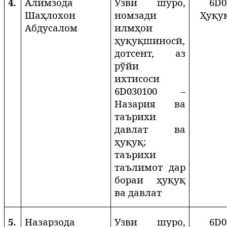
4.
Алимзода
Узви шуро,
6
D
0
Шаҳлохон
номзади
Ҳуқу
Абдусалом
илмҳои
ҳуқуқшиносӣ,
дотсент, аз
рўйи
ихтисоси
6
D
030100 –
Назария ва
таърихи
давлат ва
ҳуқуқ;
таърихи
таълимот дар
бораи ҳуқуқ
ва давлат
5.
Назарзода
Узви шуро,
6
D
0