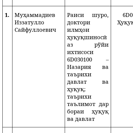
1.
Муҳаммадиев
Раиси шуро,
6
D
0
Иззатулло
доктори
Ҳуқу
Сайфуллоевич
илмҳои
ҳуқуқшиносӣ
аз рўйи
ихтисоси
6
D
030100 –
Назария ва
таърихи
давлат ва
ҳуқуқ;
таърихи
таълимот дар
бораи ҳуқуқ
ва давлат