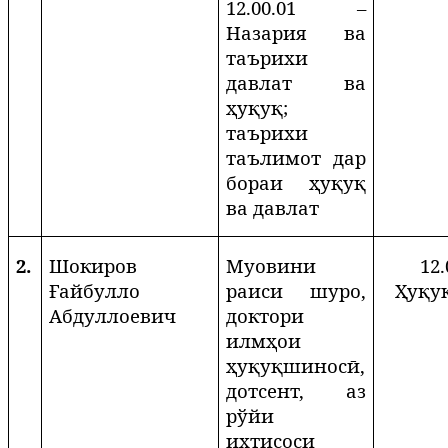
12.00.01 –
Назария ва
таърихи
давлат ва
ҳуқуқ;
таърихи
таълимот дар
бораи ҳуқуқ
ва давлат
2.
Шокиров
Муовини
12.
Ғайбулло
раиси шуро,
Ҳуқу
Абдуллоевич
доктори
илмҳои
ҳуқуқшиносӣ,
дотсент,
аз
рўйи
ихтисоси