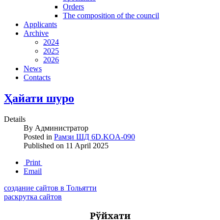
Orders
The composition of the council
Applicants
Archive
2024
2025
2026
News
Contacts
Ҳайати шуро
Details
By
Администратор
Posted in
Рамзи ШД 6D.KOA-090
Published on
11 April 2025
Print
Email
создание сайтов в Тольятти
раскрутка сайтов
Рўйхати