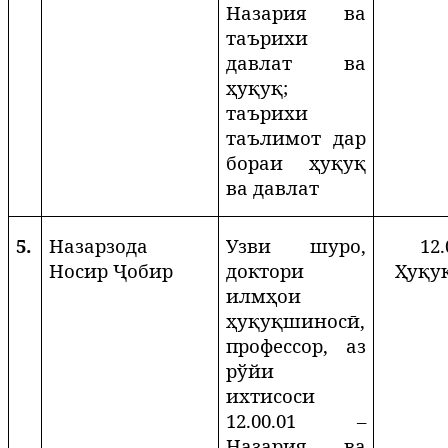
Назария ва
таърихи
давлат ва
ҳуқуқ;
таърихи
таълимот дар
бораи ҳуқуқ
ва давлат
5.
Назарзода
Узви шуро,
12.
Носир Ҷобир
доктори
Ҳуқу
илмҳои
ҳуқуқшиносӣ,
профессор, аз
рўйи
ихтисоси
12.00.01 –
Назария ва