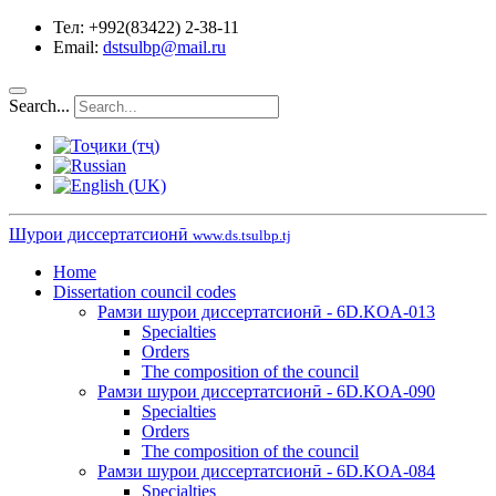
Тел: +992(83422) 2-38-11
Email:
dstsulbp@mail.ru
Search...
Шурои диссертатсионӣ
www.ds.tsulbp.tj
Home
Dissertation council codes
Рамзи шурои диссертатсионӣ - 6D.KOA-013
Specialties
Orders
The composition of the council
Рамзи шурои диссертатсионӣ - 6D.KOA-090
Specialties
Orders
The composition of the council
Рамзи шурои диссертатсионӣ - 6D.KOA-084
Specialties