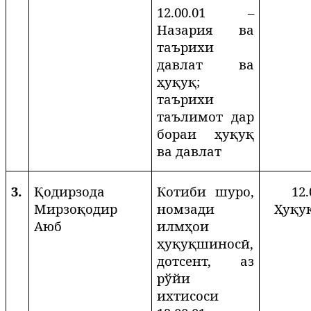
12.00.01 –
Назария ва
таърихи
давлат ва
ҳуқуқ;
таърихи
таълимот дар
бораи ҳуқуқ
ва давлат
3.
Қодирзода
Котиби шуро,
12.
Мирзоқодир
номзади
Ҳуқу
Аюб
илмҳои
ҳуқуқшиносӣ,
дотсент, аз
рўйи
ихтисоси