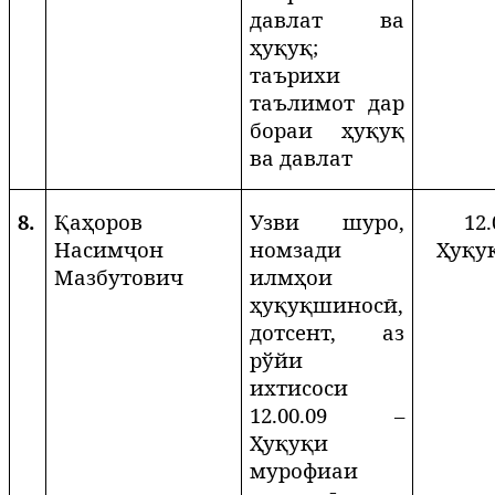
давлат ва
ҳуқуқ;
таърихи
таълимот дар
бораи ҳуқуқ
ва давлат
8.
Қаҳоров
Узви шуро,
12.
Насимҷон
номзади
Ҳуқу
Мазбутович
илмҳои
ҳуқуқшиносӣ,
дотсент, аз
рўйи
ихтисоси
12.00.09 –
Ҳуқуқи
мурофиаи