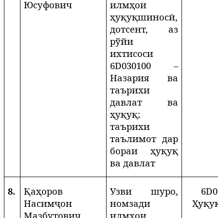
Юсуфович
илмҳои
ҳуқуқшиносӣ,
дотсент, аз
рўйи
ихтисоси
6
D
030100 –
Назария ва
таърихи
давлат ва
ҳуқуқ;
таърихи
таълимот дар
бораи ҳуқуқ
ва давлат
8.
Қаҳоров
Узви шуро,
6
D
0
Насимҷон
номзади
Ҳуқу
Мазбутович
илмҳои