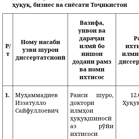
ҳуқуқ, бизнес ва сиёсати Тоҷикистон
Вазифа,
унвон ва
дараҷаи
Р
Ному насаби
Р/
илмӣ бо
ихт
узви шурои
т
нишон
илми
диссертатсионӣ
додани рамз
диссе
ва номи
ихтисос
1.
Муҳаммадиев
Раиси шуро,
12.
Иззатулло
доктори
Ҳуқу
Сайфуллоевич
илмҳои
ҳуқуқшиносӣ
аз рўйи
ихтисоси