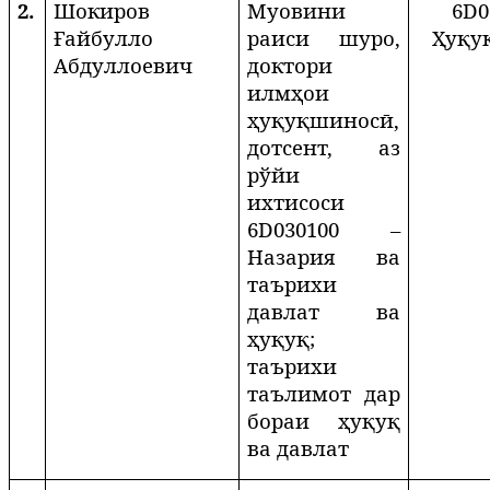
2.
Шокиров
Муовини
6
D
0
Ғайбулло
раиси шуро,
Ҳуқу
Абдуллоевич
доктори
илмҳои
ҳуқуқшиносӣ,
дотсент,
аз
рўйи
ихтисоси
6
D
030100 –
Назария ва
таърихи
давлат ва
ҳуқуқ;
таърихи
таълимот дар
бораи ҳуқуқ
ва давлат