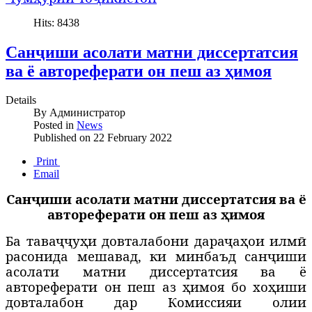
Hits: 8438
Санҷиши асолати матни диссертатсия
ва ё автореферати он пеш аз ҳимоя
Details
By
Администратор
Posted in
News
Published on
22 February 2022
Print
Email
Санҷиши асолати матни диссертатсия ва ё
автореферати он пеш аз ҳимоя
Ба таваҷҷуҳи довталабони дараҷаҳои илмӣ
расонида мешавад, ки минбаъд санҷиши
асолати матни диссертатсия ва ё
автореферати он пеш аз ҳимоя бо хоҳиши
довталабон дар Комиссияи олии