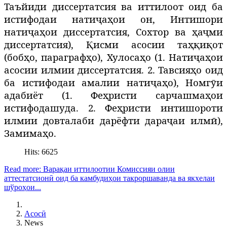
Таъйиди диссертатсия ва иттилоот оид ба
истифодаи натиҷаҳои он, Интишори
натиҷаҳои диссертатсия, Сохтор ва ҳаҷми
диссертатсия), Қисми асосии таҳқиқот
(бобҳо, параграфҳо), Хулосаҳо (1. Натиҷаҳои
асосии илмии диссертатсия. 2. Тавсияҳо оид
ба истифодаи амалии натиҷаҳо), Номгӯи
адабиёт (1. Феҳристи сарчашмаҳои
истифодашуда. 2. Феҳристи интишороти
илмии довталаби дарёфти дараҷаи илмӣ),
Замимаҳо.
Hits: 6625
Read more: Варақаи иттилоотии Комиссияи олии
аттестатсионӣ оид ба камбудиҳои такроршаванда ва якхелаи
шўроҳои...
Асосӣ
News