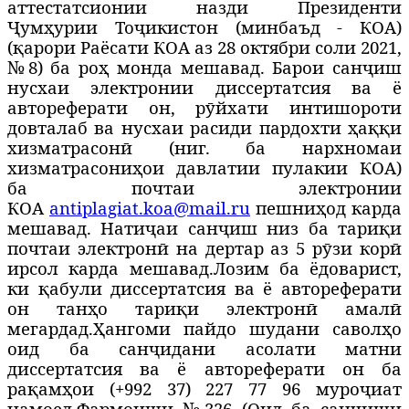
аттестатсионии назди Президенти
Ҷумҳурии Тоҷикистон (минбаъд - КОА)
(
қарори Раёсати КОА аз 28 октябри соли 2021,
№8
) ба роҳ монда мешавад. Барои санҷиш
нусхаи электронии диссертатсия ва ё
автореферати он, рӯйхати интишороти
довталаб ва нусхаи расиди пардохти ҳаққи
хизматрасонӣ (
ниг. ба нархномаи
хизматрасониҳои давлатии пулакии КОА
)
ба почтаи электронии
КОА
antiplagiat.koa@mail.ru
пешниҳод карда
мешавад. Натиҷаи санҷиш низ ба тариқи
почтаи электронӣ на дертар аз 5 рӯзи корӣ
ирсол карда мешавад.
Лозим ба ёдоварист,
ки қабули диссертатсия ва ё автореферати
он танҳо тариқи электронӣ амалӣ
мегардад.
Ҳангоми пайдо шудани саволҳо
оид ба санҷидани асолати матни
диссертатсия ва ё автореферати он ба
рақамҳои (+992 37) 227 77 96 муроҷиат
намоед.
Фармоиши №326 (Оид ба санҷиши