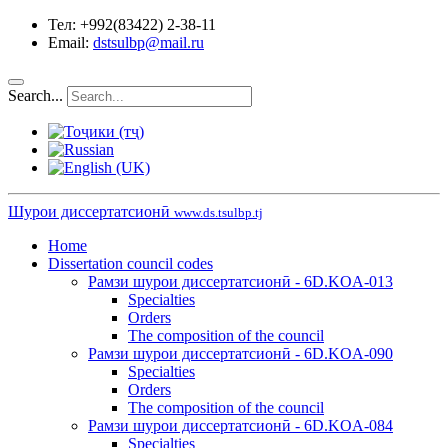
Тел: +992(83422) 2-38-11
Email:
dstsulbp@mail.ru
Search...
Шурои диссертатсионӣ
www.ds.tsulbp.tj
Home
Dissertation council codes
Рамзи шурои диссертатсионӣ - 6D.KOA-013
Specialties
Orders
The composition of the council
Рамзи шурои диссертатсионӣ - 6D.KOA-090
Specialties
Orders
The composition of the council
Рамзи шурои диссертатсионӣ - 6D.KOA-084
Specialties