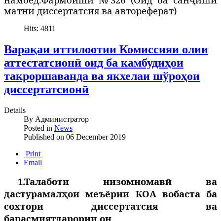
матни диссертатсия ва автореферат)
Hits: 4811
Варақаи иттилоотии Комиссияи олии
аттестатсионӣ оид ба камбудиҳои
такроршаванда ва якхелаи шўроҳои
диссертатсионӣ
Details
By
Администратор
Posted in
News
Published on
06 December 2019
Print
Email
1.Талаботи низомномавӣ ва
дастурамалҳои меъёрии КОА вобаста ба
сохтори диссертатсия ва
барасмиятдарории он