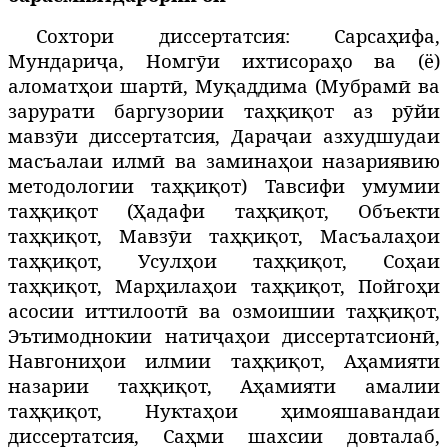
Сохтори диссертатсия: Сарсаҳифа,
Мундариҷа, Номгӯи ихтисораҳо ва (ё)
аломатҳои шартӣ, Муқаддима (Мубрамӣ ва
зарурати баргузории таҳқиқот аз рӯйи
мавзӯи диссертатсия, Дараҷаи азхудшудаи
масъалаи илмӣ ва заминаҳои назариявию
методологии таҳқиқот) Тавсифи умумии
таҳқиқот (Ҳадафи таҳқиқот, Объекти
таҳқиқот, Мавзӯи таҳқиқот, Масъалаҳои
таҳқиқот, Усулҳои таҳқиқот, Соҳаи
таҳқиқот, Марҳилаҳои таҳқиқот, Пойгоҳи
асосии иттилоотӣ ва озмоишии таҳқиқот,
Эътимоднокии натиҷаҳои диссертатсионӣ,
Навгониҳои илмии таҳқиқот, Аҳамияти
назарии таҳқиқот, Аҳамияти амалии
таҳқиқот, Нуктаҳои ҳимояшавандаи
диссертатсия, Саҳми шахсии довталаб,