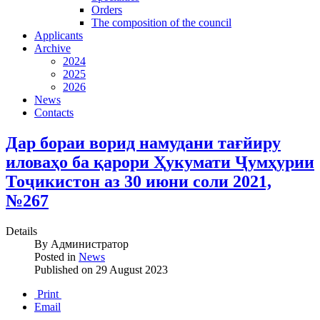
Orders
The composition of the council
Applicants
Archive
2024
2025
2026
News
Contacts
Дар бораи ворид намудани тағйиру
иловаҳо ба қарори Ҳукумати Ҷумҳурии
Тоҷикистон аз 30 июни соли 2021,
№267
Details
By
Администратор
Posted in
News
Published on
29 August 2023
Print
Email