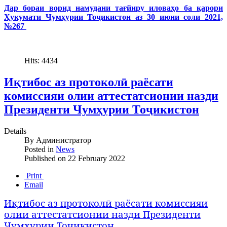
Дар бораи ворид намудани тағйиру иловаҳо ба қарори
Ҳукумати Ҷумҳурии Тоҷикистон аз 30 июни соли 2021,
№267
Hits: 4434
Иқтибос аз протоколӣ раёсати
комиссияи олии аттестатсионии назди
Президенти Чумҳурии Тоҷикистон
Details
By
Администратор
Posted in
News
Published on
22 February 2022
Print
Email
Иқтибос аз протоколӣ раёсати комиссияи
олии аттестатсионии назди Президенти
Чумҳурии Тоҷикистон