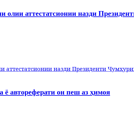
яи олии аттестатсионии назди Президен
ии аттестатсионии назди Президенти Чумҳур
 ё автореферати он пеш аз ҳимоя