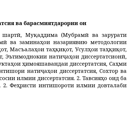
атсия ва барасмиятдарории он
ои шартӣ, Муқаддима (Мубрамӣ ва зарурати
лмӣ ва заминаҳои назариявию методологии
от, Масъалаҳои таҳқиқот, Усулҳои таҳқиқот,
т, Эътимоднокии натиҷаҳои диссертатсионӣ,
уктаҳои ҳимояшавандаи диссертатсия, Саҳми
нтишори натиҷаҳои диссертатсия, Сохтор ва
сосии илмии диссертатсия. 2. Тавсияҳо оид ба
. 2. Феҳристи интишороти илмии довталаби