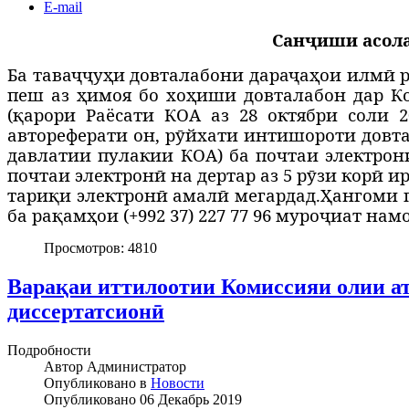
E-mail
Санҷиши асола
Ба таваҷҷуҳи довталабони дараҷаҳои илмӣ р
пеш аз ҳимоя бо хоҳиши довталабон дар К
(
қарори Раёсати КОА аз 28 октябри соли 
автореферати он, рӯйхати интишороти довта
давлатии пулакии КОА
) ба почтаи электро
почтаи электронӣ на дертар аз 5 рӯзи корӣ и
тариқи электронӣ амалӣ мегардад.
Ҳангоми п
ба рақамҳои (+992 37) 227 77 96 муроҷиат намо
Просмотров: 4810
Варақаи иттилоотии Комиссияи олии ат
диссертатсионӣ
Подробности
Автор
Администратор
Опубликовано в
Новости
Опубликовано
06 Декабрь 2019