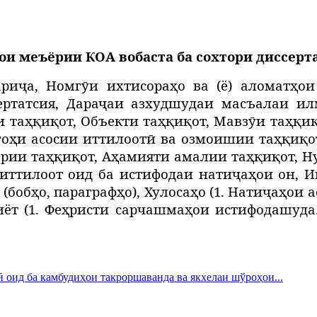
ои меъёрии КОА вобаста ба сохтори диссерт
дариҷа, Номгӯи ихтисораҳо ва (ё) аломатҳ
сертатсия, Дараҷаи азхудшудаи масъалаи и
 таҳқиқот, Объекти таҳқиқот, Мавзӯи таҳқиқ
гоҳи асосии иттилоотӣ ва озмоишии таҳқиқо
рии таҳқиқот, Аҳамияти амалии таҳқиқот, Н
 иттилоот оид ба истифодаи натиҷаҳои он, И
(бобҳо, параграфҳо), Хулосаҳо (1. Натиҷаҳои а
иёт (1. Феҳристи сарчашмаҳои истифодашуда
 оид ба камбудиҳои такроршаванда ва якхелаи шўроҳои...