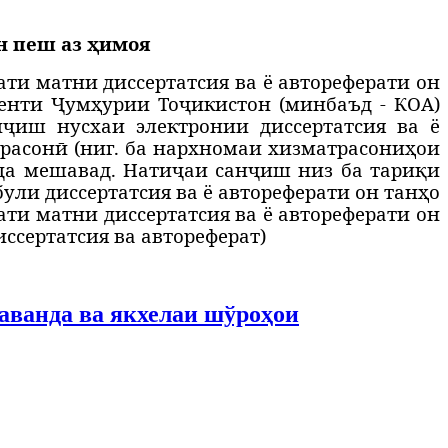
н пеш аз ҳимоя
ти матни диссертатсия ва ё автореферати он
енти Ҷумҳурии Тоҷикистон (минбаъд - КОА)
нҷиш нусхаи электронии диссертатсия ва ё
расонӣ (
ниг. ба нархномаи хизматрасониҳои
а мешавад. Натиҷаи санҷиш низ ба тариқи
були диссертатсия ва ё автореферати он танҳо
ти матни диссертатсия ва ё автореферати он
сертатсия ва автореферат)
аванда ва якхелаи шўроҳои