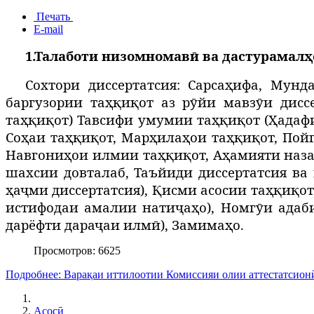
Печать
E-mail
1.Талаботи низомномавӣ ва дастурамалҳ
Сохтори диссертатсия: Сарсаҳифа, Мун
баргузории таҳқиқот аз рӯйи мавзӯи дис
таҳқиқот) Тавсифи умумии таҳқиқот (Ҳадафи
Соҳаи таҳқиқот, Марҳилаҳои таҳқиқот, Пой
Навгониҳои илмии таҳқиқот, Аҳамияти наза
шахсии довталаб, Таъйиди диссертатсия ва
ҳаҷми диссертатсия), Қисми асосии таҳқиқот 
истифодаи амалии натиҷаҳо), Номгӯи адаб
дарёфти дараҷаи илмӣ), Замимаҳо.
Просмотров: 6625
Подробнее: Варақаи иттилоотии Комиссияи олии аттестатсионӣ
Асосӣ