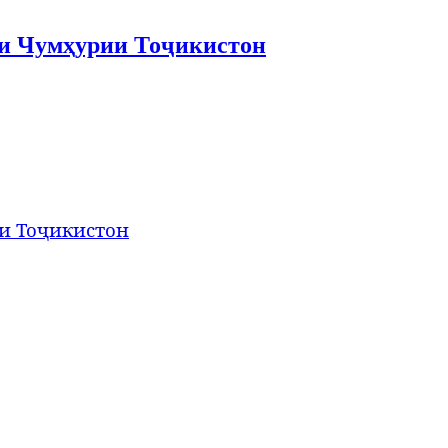
ти Чумҳурии Тоҷикистон
ии Тоҷикистон