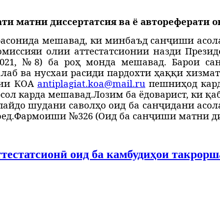
ти матни диссертатсия ва ё автореферати о
асонида мешавад, ки минбаъд санҷиши асола
омиссияи олии аттестатсионии назди Презид
2021, №8
) ба роҳ монда мешавад. Барои са
лаб ва нусхаи расиди пардохти ҳаққи хизмат
нии КОА
antiplagiat.koa@mail.ru
пешниҳод кард
рсол карда мешавад.
Лозим ба ёдоварист, ки қа
айдо шудани саволҳо оид ба санҷидани асола
ед.
Фармоиши №326 (Оид ба санҷиши матни дис
тестатсионӣ оид ба камбудиҳои такрорш