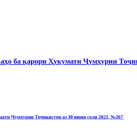
ваҳо ба қарори Ҳукумати Ҷумҳурии Тоҷик
мати Ҷумҳурии Тоҷикистон аз 30 июни соли 2021, №267