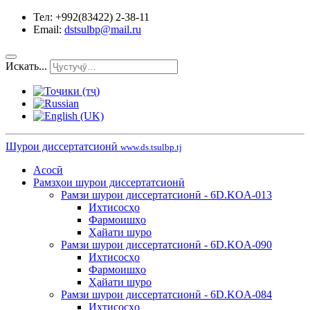
Тел: +992(83422) 2-38-11
Email:
dstsulbp@mail.ru
Искать...
Шурои диссертатсионӣ
www.ds.tsulbp.tj
Асосӣ
Рамзҳои шурои диссертатсионӣ
Рамзи шурои диссертатсионӣ - 6D.KOA-013
Ихтисосҳо
Фармоишҳо
Ҳайати шуро
Рамзи шурои диссертатсионӣ - 6D.KOA-090
Ихтисосҳо
Фармоишҳо
Ҳайати шуро
Рамзи шурои диссертатсионӣ - 6D.KOA-084
Ихтисосҳо