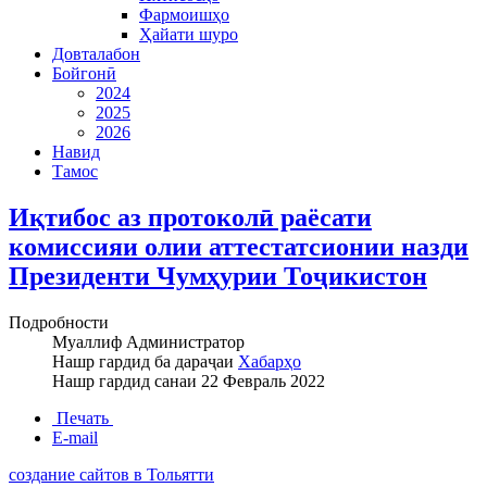
Фармоишҳо
Ҳайати шуро
Довталабон
Бойгонӣ
2024
2025
2026
Навид
Тамос
Иқтибос аз протоколӣ раёсати
комиссияи олии аттестатсионии назди
Президенти Чумҳурии Тоҷикистон
Подробности
Муаллиф
Администратор
Нашр гардид ба дараҷаи
Хабарҳо
Нашр гардид санаи
22 Февраль 2022
Печать
E-mail
создание сайтов в Тольятти