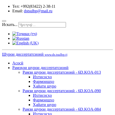
Тел: +992(83422) 2-38-11
Email:
dstsulbp@mail.ru
Искать...
Шурои диссертатсионӣ
www.ds.tsulbp.tj
Асосӣ
Рамзҳои шурои диссертатсионӣ
Рамзи шурои диссертатсионӣ - 6D.KOA-013
Ихтисосҳо
Фармоишҳо
Ҳайати шуро
Рамзи шурои диссертатсионӣ - 6D.KOA-090
Ихтисосҳо
Фармоишҳо
Ҳайати шуро
Рамзи шурои диссертатсионӣ - 6D.KOA-084
Ихтисосҳо