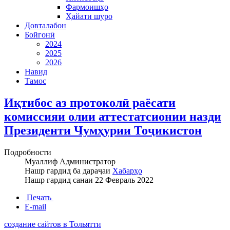
Фармоишҳо
Ҳайати шуро
Довталабон
Бойгонӣ
2024
2025
2026
Навид
Тамос
Иқтибос аз протоколӣ раёсати
комиссияи олии аттестатсионии назди
Президенти Чумҳурии Тоҷикистон
Подробности
Муаллиф
Администратор
Нашр гардид ба дараҷаи
Хабарҳо
Нашр гардид санаи
22 Февраль 2022
Печать
E-mail
создание сайтов в Тольятти