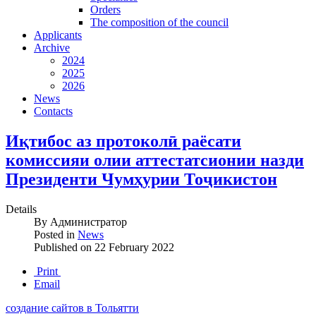
Orders
The composition of the council
Applicants
Archive
2024
2025
2026
News
Contacts
Иқтибос аз протоколӣ раёсати
комиссияи олии аттестатсионии назди
Президенти Чумҳурии Тоҷикистон
Details
By
Администратор
Posted in
News
Published on
22 February 2022
Print
Email
создание сайтов в Тольятти