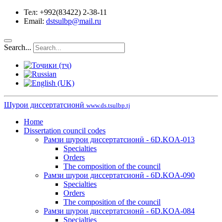
Тел: +992(83422) 2-38-11
Email:
dstsulbp@mail.ru
Search...
Шурои диссертатсионӣ
www.ds.tsulbp.tj
Home
Dissertation council codes
Рамзи шурои диссертатсионӣ - 6D.KOA-013
Specialties
Orders
The composition of the council
Рамзи шурои диссертатсионӣ - 6D.KOA-090
Specialties
Orders
The composition of the council
Рамзи шурои диссертатсионӣ - 6D.KOA-084
Specialties