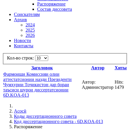
Распоряжение
Состав диссовета
Соискателям
Архив
2024
2025
2026
Новости
Контакты
Кол-во строк:
Заголовок
Автор
Хиты
Фармоиши Комиссияи олии
аттестатсионии назди Президенти
Автор:
Hits:
Ҷумҳурии Тоҷикистон дар бораи
Администратор
1479
таъсиси шурои диссертатсионии
6D.KOA-013
Асосӣ
Коды диссертационного совета
Код диссертационного совета - 6D.KOA-013
Распоряжение