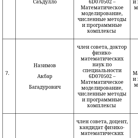
Саъдулло
6D070502 –
и
Математическое
м
моделирование,
численные методы
и программные
комплексы
член совета, доктор
физико-
математических
наук по
Назимов
специальности
7.
М
Акбар
6D070502 –
и
Математическое
м
Багадурович
моделирование,
численные методы
и программные
комплексы
член совета, доцент,
кандидат физико-
математических