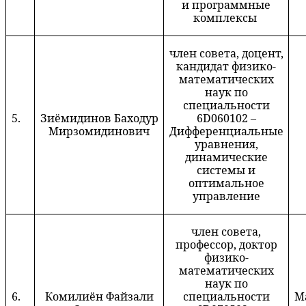
и программные
комплексы
член совета, доцент,
кандидат физико-
математических
наук по
специальности
5.
Зиёмидинов Ба
х
одур
6D060102 –
Мирзомидинович
Дифференциальные
уравнения,
динамические
системы и
оптимальное
управление
член совета,
профессор, доктор
физико-
математических
наук по
6.
Комилиён Файзал
и
специальности
М