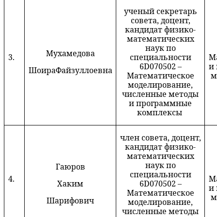
ученый секретарь
совета, доцент,
кандидат физико-
математических
наук по
Мух
амедова
3.
специальности
М
6D070502 –
и
Шоира
Файзуллоевна
Математическое
м
моделирование,
численные методы
и программные
комплексы
член совета, доцент,
кандидат физико-
математических
наук по
Г
аюров
специальности
4.
М
Х
аким
6D070502 –
и
Математическое
м
Шарифович
моделирование,
численные методы