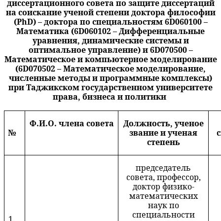
диссертационного совета по защите диссертаций
на соискание ученой степени доктора философии
(PhD) – доктора по специальностям 6D060100 –
Математика (6D060102 – Дифференциальные
уравнения, динамические системы и
оптимальное управление) и 6D070500 –
Математическое и компьютерное моделирование
(6D070502 – Математическое моделирование,
численные методы и программные комплексы)
при Таджикском государственном университете
права, бизнеса и политики
Ф.И.О. члена совета
Должность, ученое
№
звание и ученая
степень
председатель
совета, профессор,
доктор физико-
математических
наук по
специальности
1.