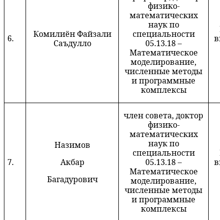
физико-
математических
наук по
Комилиён Файзал
и
специальности
6.
в
Саъдулло
05.13.18 –
Математическое
моделирование,
численные методы
и программные
комплексы
член совета, доктор
физико-
математических
наук по
Назимов
специальности
7.
Акбар
05.13.18 –
в
Математическое
Багадурович
моделирование,
численные методы
и программные
комплексы