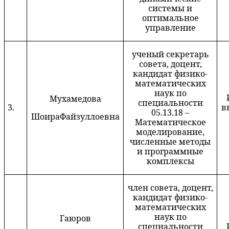
системы и
оптимальное
управление
ученый секретарь
совета, доцент,
кандидат физико-
математических
наук по
Мух
амедова
специальности
3.
в
05.13.18 –
Шоира
Файзуллоевна
Математическое
моделирование,
численные методы
и программные
комплексы
член совета, доцент,
кандидат физико-
математических
наук по
Г
аюров
специальности