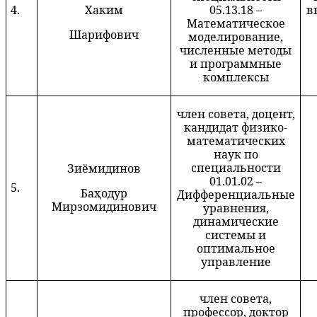
4.
Х
аким
05.13.18 –
в
Математическое
Шарифович
моделирование,
численные методы
и программные
комплексы
член совета, доцент,
кандидат физико-
математических
наук по
специальности
Зиёмидинов
01.01.02 –
5.
Ба
ҳ
одур
Дифференциальные
Мирзомидинович
уравнения,
динамические
системы и
оптимальное
управление
член совета,
профессор, доктор