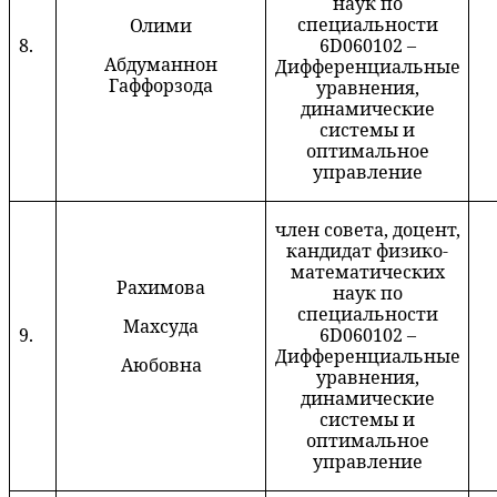
наук по
специальности
Олими
8.
6D060102 –
Абдуманнон
Дифференциальные
Г
аффорзода
уравнения,
динамические
системы и
оптимальное
управление
член совета, доцент,
кандидат физико-
математических
Рахимова
наук по
специальности
Махсуда
9.
6D060102 –
Дифференциальные
Аюбовна
уравнения,
динамические
системы и
оптимальное
управление