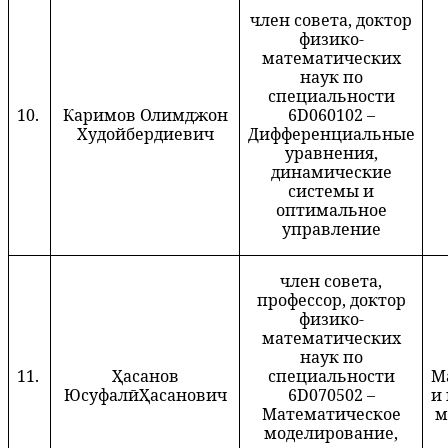
член совета, доктор
физико-
математических
наук по
специальности
10.
Каримов Олимджон
6D060102 –
Худойбердиевич
Дифференциальные
уравнения,
динамические
системы и
оптимальное
управление
член совета,
профессор, доктор
физико-
математических
наук по
11.
Ҳ
асанов
специальности
М
Юсуфал
ӣ
Ҳ
асанович
6D070502 –
и
Математическое
м
моделирование,