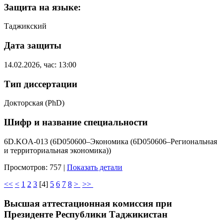
Защита на языке:
Таджикский
Дата защиты
14.02.2026, час: 13:00
Тип диссертации
Докторская (PhD)
Шифр и название специальности
6D.KOA-013 (6D050600–Экономика (6D050606–Региональная
и территориальная экономика))
Просмотров: 757
|
Показать детали
<<
<
1
2
3
[
4
]
5
6
7
8
>
>>
Высшая аттестационная комиссия при
Президенте Республики Таджикистан