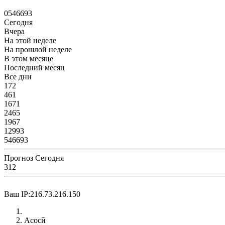
0
5
4
6
6
9
3
Сегодня
Вчера
На этой неделе
На прошлой неделе
В этом месяце
Последний месяц
Все дни
172
461
1671
2465
1967
12993
546693
Прогноз Сегодня
312
Ваш IP:216.73.216.150
Асосӣ