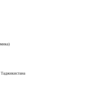
омика)
х Таджикистана