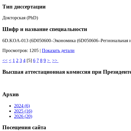
Тип диссертации
Докторская (PhD)
Шифр и название специальности
6D.KOA-013 (6D050600–Экономика (6D050606–Региональная и 
Просмотров: 1205
|
Показать детали
<<
<
1
2
3
4
[
5
]
6
7
8
9
>
>>
Высшая аттестационная комиссия при Президент
Архив
2024 (6)
2025 (16)
2026 (20)
Посещения сайта