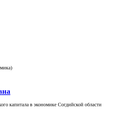
омика)
вна
ого капитала в экономике Coгдийской области